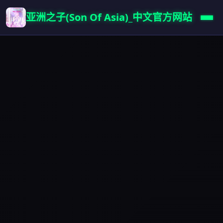
亚洲之子(Son Of Asia)_中文官方网站