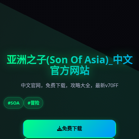
亚洲之子(Son Of Asia)_中文
官方网站
中文官网，免费下载，攻略大全，最新v70FF
#SOA
#冒险
免费下载