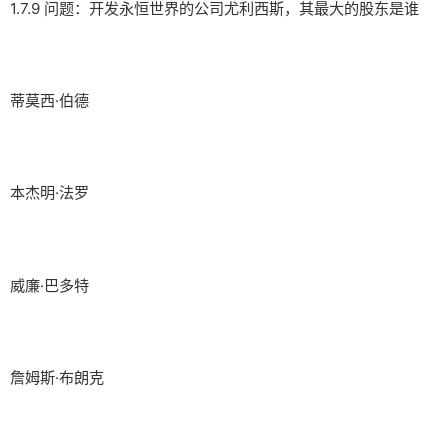
1.7.9 问题：开发永恒世界的公司尤利西斯，其最大的股东是谁
蒂莫西·伯德
本杰明·法罗
威廉·巴多特
詹姆斯·布朗克