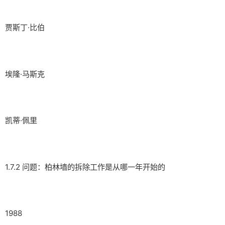
贾斯丁·比伯
埃隆·马斯克
凯蒂·佩里
1.7.2 问题：柏林墙的拆除工作是从哪一年开始的
1988