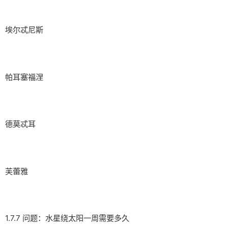
埃尔忒尼斯
帕耳塞福涅
德莫忒耳
芙蕾雅
1.7.7 问题：水星绕太阳一周需要多久