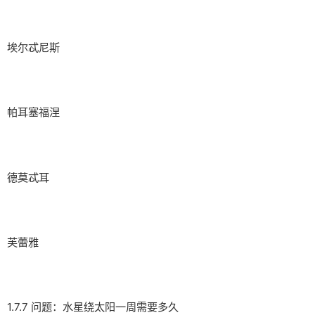
埃尔忒尼斯
帕耳塞福涅
德莫忒耳
芙蕾雅
1.7.7 问题：水星绕太阳一周需要多久