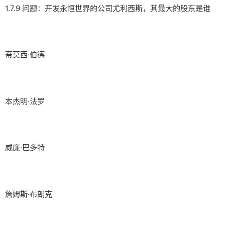
1.7.9 问题：开发永恒世界的公司尤利西斯，其最大的股东是谁
蒂莫西·伯德
本杰明·法罗
威廉·巴多特
詹姆斯·布朗克