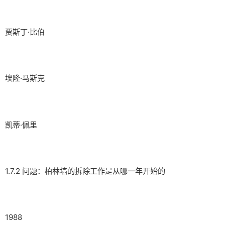
贾斯丁·比伯
埃隆·马斯克
凯蒂·佩里
1.7.2 问题：柏林墙的拆除工作是从哪一年开始的
1988