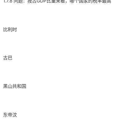
1.7.8 问题：按占GDP比重来看，哪个国家的税率最高
比利时
古巴
黑山共和国
东帝汶