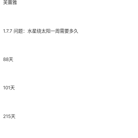
芙蕾雅
1.7.7 问题：水星绕太阳一周需要多久
88天
101天
215天