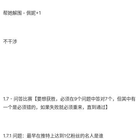
帮她解围 - 佩妮+1
不干涉
1.7 - 问答比赛【要想获胜，必须在9个问题中答对7个，但其中有
一个是必须错的，如果失败就必须重来，直到通过】
1.7.1 问题：最早在推特上达到1亿粉丝的名人是谁