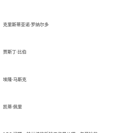
克里斯蒂亚诺·罗纳尔多
贾斯丁·比伯
埃隆·马斯克
凯蒂·佩里