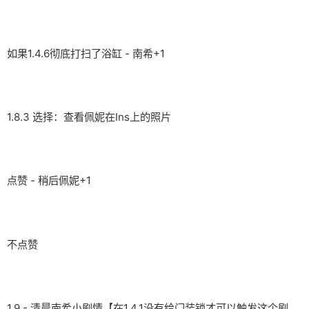
如果1.4.6彻底打扫了浴缸 - 南希+1
1.8.3 选择：查看佩妮在Ins上的照片
点赞 - 稍后佩妮+1
不点赞
1.9 - 清晨南希小剧情【在1.4.1没有给门装锁才可以触发这个剧