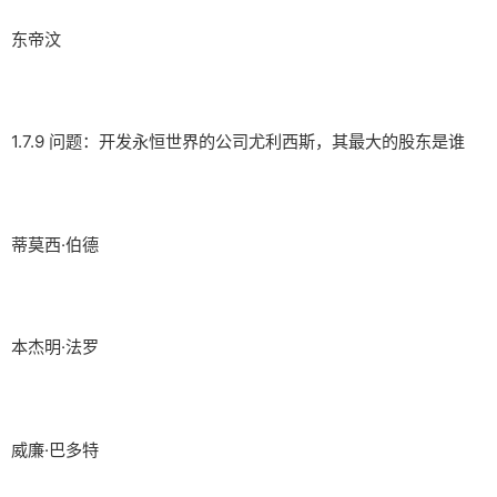
东帝汶
1.7.9 问题：开发永恒世界的公司尤利西斯，其最大的股东是谁
蒂莫西·伯德
本杰明·法罗
威廉·巴多特