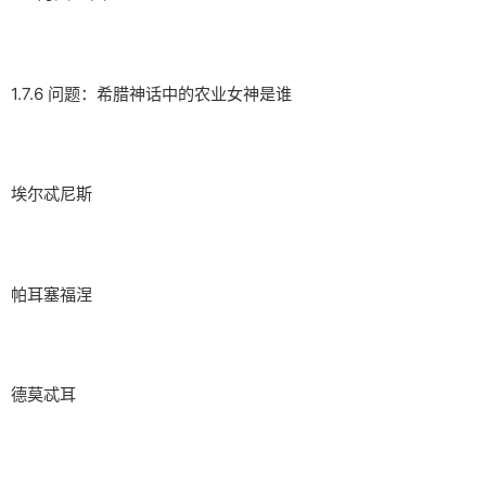
1.7.6 问题：希腊神话中的农业女神是谁
埃尔忒尼斯
帕耳塞福涅
德莫忒耳