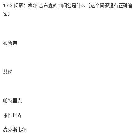
1.7.3 问题：梅尔·吉布森的中间名是什么【这个问题没有正确答
案】
布鲁诺
艾伦
帕特里克
永恒世界
麦克斯韦尔