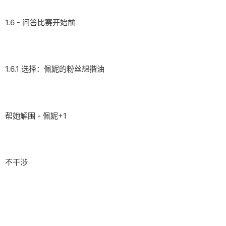
1.6 - 问答比赛开始前
1.6.1 选择：佩妮的粉丝想揩油
帮她解围 - 佩妮+1
不干涉