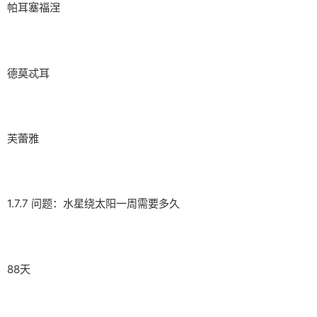
帕耳塞福涅
德莫忒耳
芙蕾雅
1.7.7 问题：水星绕太阳一周需要多久
88天