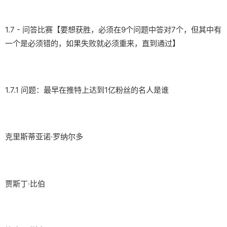
1.7 - 问答比赛【要想获胜，必须在9个问题中答对7个，但其中有
一个是必须错的，如果失败就必须重来，直到通过】
1.7.1 问题：最早在推特上达到1亿粉丝的名人是谁
克里斯蒂亚诺·罗纳尔多
贾斯丁·比伯