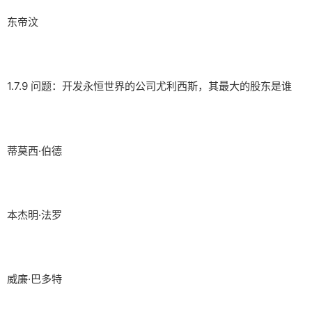
东帝汶
1.7.9 问题：开发永恒世界的公司尤利西斯，其最大的股东是谁
蒂莫西·伯德
本杰明·法罗
威廉·巴多特