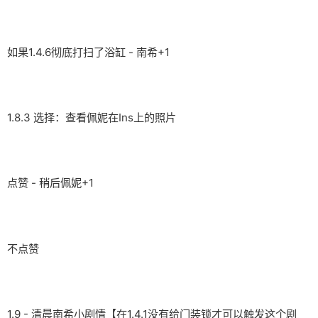
如果1.4.6彻底打扫了浴缸 - 南希+1
1.8.3 选择：查看佩妮在Ins上的照片
点赞 - 稍后佩妮+1
不点赞
1.9 - 清晨南希小剧情【在1.4.1没有给门装锁才可以触发这个剧