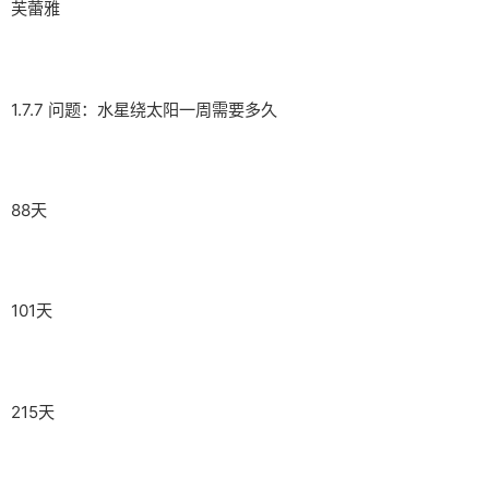
芙蕾雅
1.7.7 问题：水星绕太阳一周需要多久
88天
101天
215天