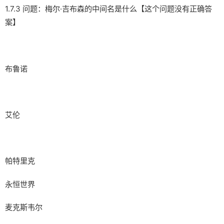
1.7.3 问题：梅尔·吉布森的中间名是什么【这个问题没有正确答
案】
布鲁诺
艾伦
帕特里克
永恒世界
麦克斯韦尔