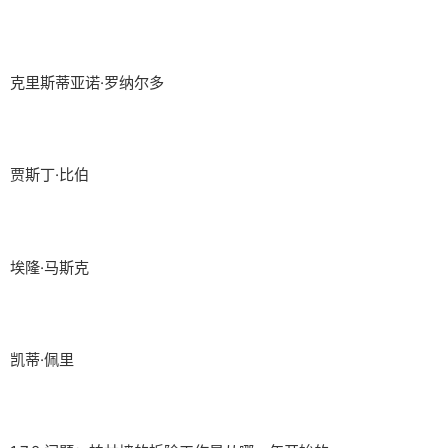
克里斯蒂亚诺·罗纳尔多
贾斯丁·比伯
埃隆·马斯克
凯蒂·佩里