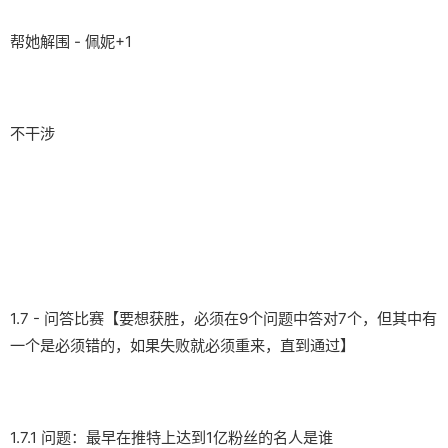
帮她解围 - 佩妮+1
不干涉
1.7 - 问答比赛【要想获胜，必须在9个问题中答对7个，但其中有
一个是必须错的，如果失败就必须重来，直到通过】
1.7.1 问题：最早在推特上达到1亿粉丝的名人是谁