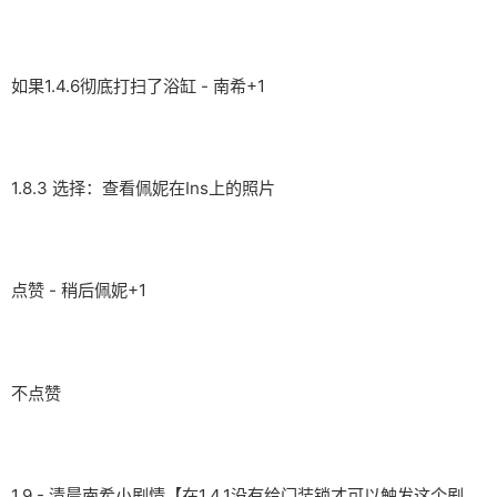
如果1.4.6彻底打扫了浴缸 - 南希+1
1.8.3 选择：查看佩妮在Ins上的照片
点赞 - 稍后佩妮+1
不点赞
1.9 - 清晨南希小剧情【在1.4.1没有给门装锁才可以触发这个剧