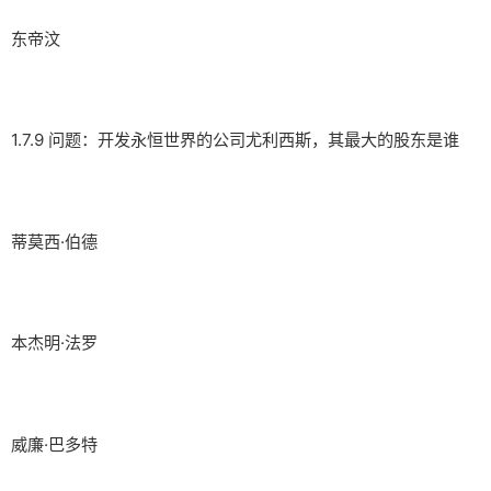
东帝汶
1.7.9 问题：开发永恒世界的公司尤利西斯，其最大的股东是谁
蒂莫西·伯德
本杰明·法罗
威廉·巴多特