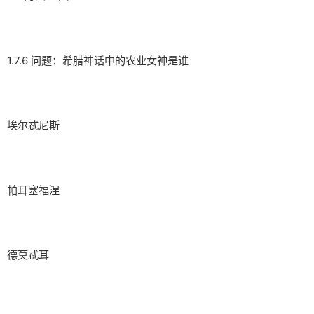
1.7.6 问题：希腊神话中的农业女神是谁
埃尔忒尼斯
帕耳塞福涅
德莫忒耳