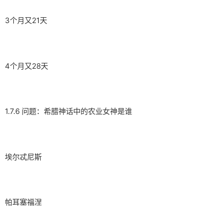
3个月又21天
4个月又28天
1.7.6 问题：希腊神话中的农业女神是谁
埃尔忒尼斯
帕耳塞福涅