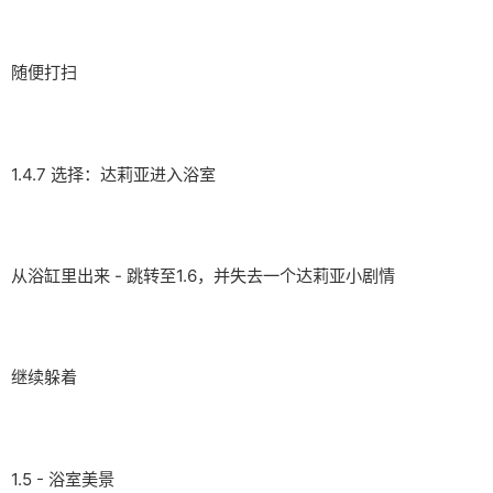
随便打扫
1.4.7 选择：达莉亚进入浴室
从浴缸里出来 - 跳转至1.6，并失去一个达莉亚小剧情
继续躲着
1.5 - 浴室美景