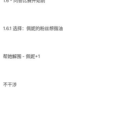
1.6 - 问答比赛开始前
1.6.1 选择：佩妮的粉丝想揩油
帮她解围 - 佩妮+1
不干涉