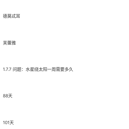
德莫忒耳
芙蕾雅
1.7.7 问题：水星绕太阳一周需要多久
88天
101天