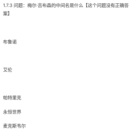
1.7.3 问题：梅尔·吉布森的中间名是什么【这个问题没有正确答
案】
布鲁诺
艾伦
帕特里克
永恒世界
麦克斯韦尔