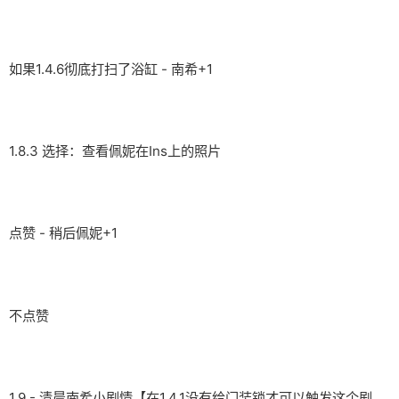
如果1.4.6彻底打扫了浴缸 - 南希+1
1.8.3 选择：查看佩妮在Ins上的照片
点赞 - 稍后佩妮+1
不点赞
1.9 - 清晨南希小剧情【在1.4.1没有给门装锁才可以触发这个剧