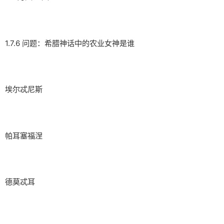
1.7.6 问题：希腊神话中的农业女神是谁
埃尔忒尼斯
帕耳塞福涅
德莫忒耳