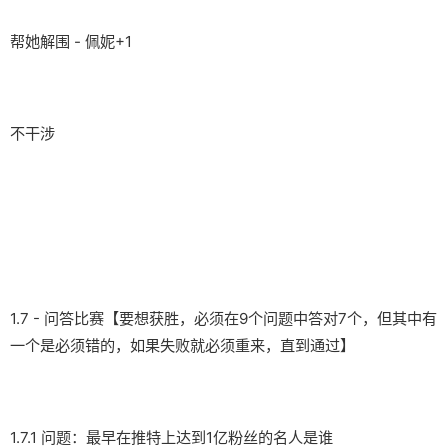
帮她解围 - 佩妮+1
不干涉
1.7 - 问答比赛【要想获胜，必须在9个问题中答对7个，但其中有
一个是必须错的，如果失败就必须重来，直到通过】
1.7.1 问题：最早在推特上达到1亿粉丝的名人是谁