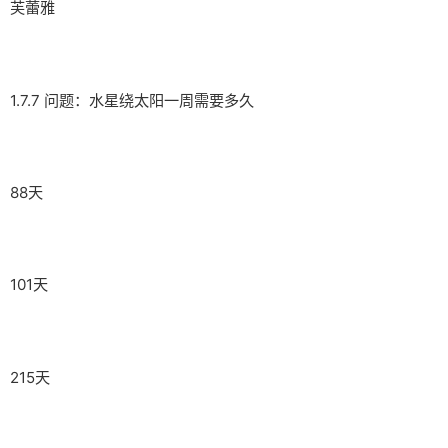
芙蕾雅
1.7.7 问题：水星绕太阳一周需要多久
88天
101天
215天