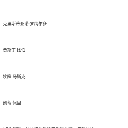
克里斯蒂亚诺·罗纳尔多
贾斯丁·比伯
埃隆·马斯克
凯蒂·佩里