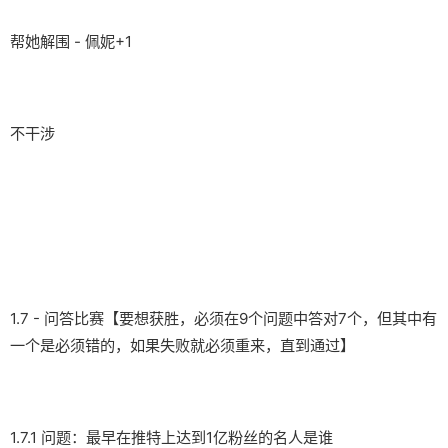
帮她解围 - 佩妮+1
不干涉
1.7 - 问答比赛【要想获胜，必须在9个问题中答对7个，但其中有
一个是必须错的，如果失败就必须重来，直到通过】
1.7.1 问题：最早在推特上达到1亿粉丝的名人是谁