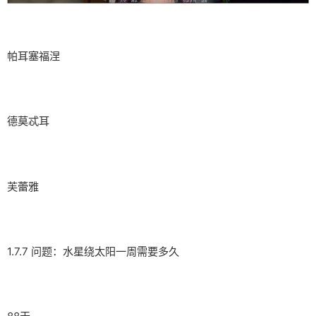
帕耳塞福涅
德莫忒耳
芙蕾雅
1.7.7 问题：水星绕太阳一周需要多久