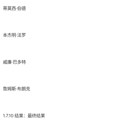
蒂莫西·伯德
本杰明·法罗
威廉·巴多特
詹姆斯·布朗克
1.7.10 结果：最终结果