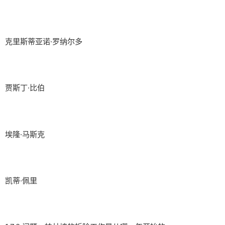
克里斯蒂亚诺·罗纳尔多
贾斯丁·比伯
埃隆·马斯克
凯蒂·佩里