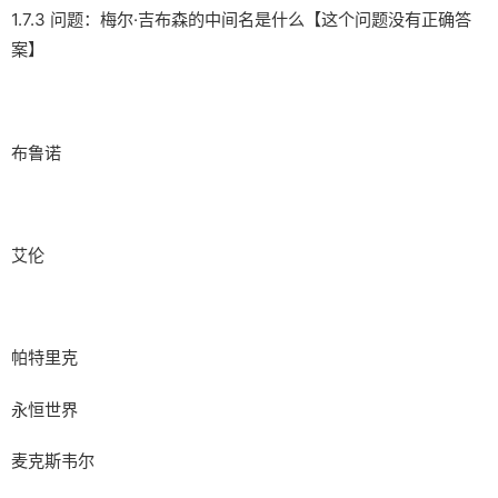
1.7.3 问题：梅尔·吉布森的中间名是什么【这个问题没有正确答
案】
布鲁诺
艾伦
帕特里克
永恒世界
麦克斯韦尔