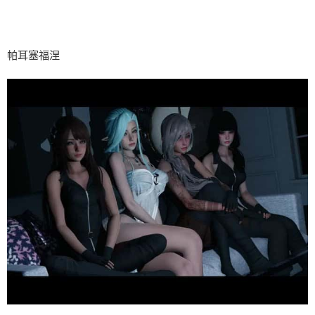
帕耳塞福涅