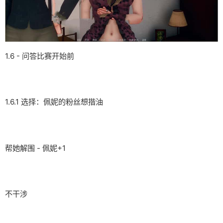
1.6 - 问答比赛开始前
1.6.1 选择：佩妮的粉丝想揩油
帮她解围 - 佩妮+1
不干涉