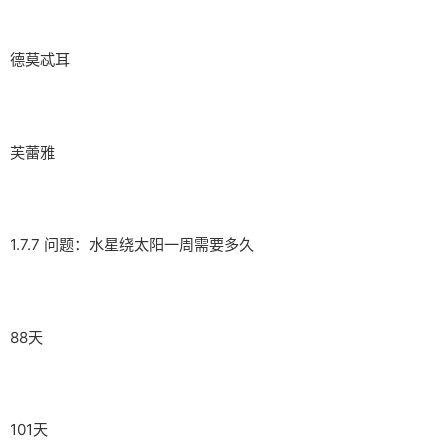
德莫忒耳
芙蕾雅
1.7.7 问题：水星绕太阳一周需要多久
88天
101天