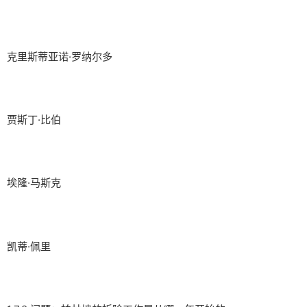
克里斯蒂亚诺·罗纳尔多
贾斯丁·比伯
埃隆·马斯克
凯蒂·佩里