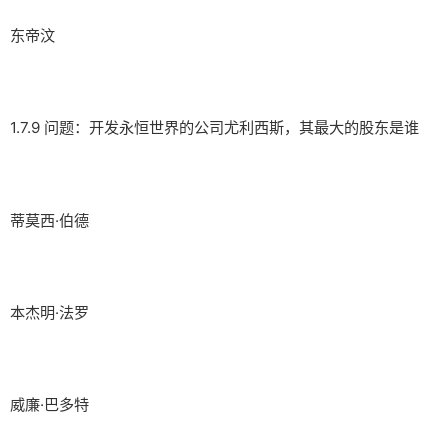
东帝汶
1.7.9 问题：开发永恒世界的公司尤利西斯，其最大的股东是谁
蒂莫西·伯德
本杰明·法罗
威廉·巴多特