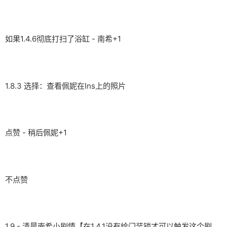
如果1.4.6彻底打扫了浴缸 - 南希+1
1.8.3 选择：查看佩妮在Ins上的照片
点赞 - 稍后佩妮+1
不点赞
1.9 - 清晨南希小剧情【在1.4.1没有给门装锁才可以触发这个剧