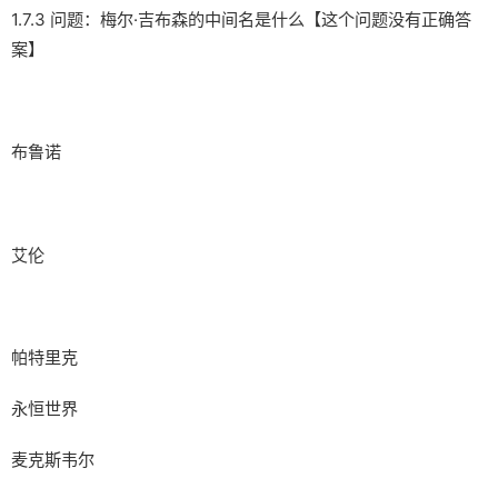
1.7.3 问题：梅尔·吉布森的中间名是什么【这个问题没有正确答
案】
布鲁诺
艾伦
帕特里克
永恒世界
麦克斯韦尔