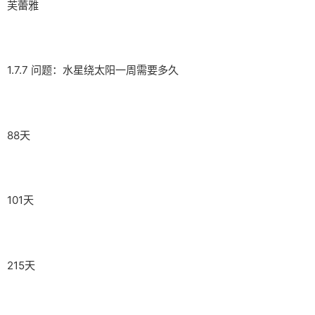
芙蕾雅
1.7.7 问题：水星绕太阳一周需要多久
88天
101天
215天