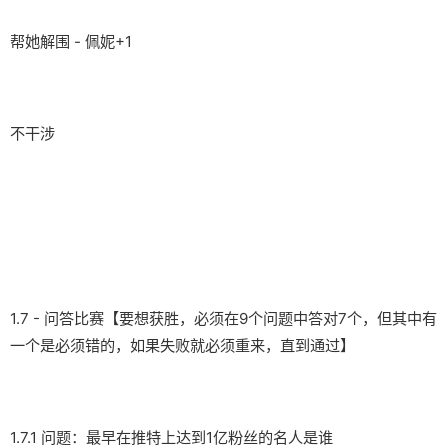
帮她解围 - 佩妮+1
不干涉
1.7 - 问答比赛【要想获胜，必须在9个问题中答对7个，但其中有
一个是必须错的，如果失败就必须重来，直到通过】
1.7.1 问题：最早在推特上达到1亿粉丝的名人是谁