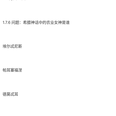
1.7.6 问题：希腊神话中的农业女神是谁
埃尔忒尼斯
帕耳塞福涅
德莫忒耳