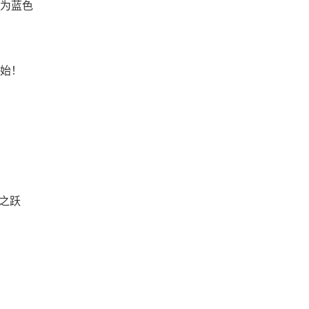
为蓝色
始！
仰之跃