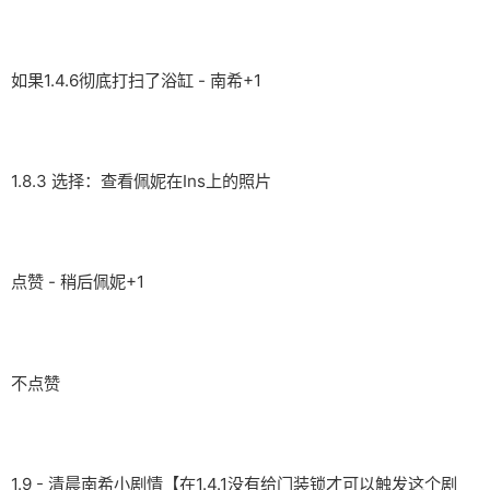
如果1.4.6彻底打扫了浴缸 - 南希+1
1.8.3 选择：查看佩妮在Ins上的照片
点赞 - 稍后佩妮+1
不点赞
1.9 - 清晨南希小剧情【在1.4.1没有给门装锁才可以触发这个剧