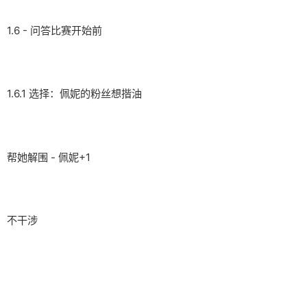
1.6 - 问答比赛开始前
1.6.1 选择：佩妮的粉丝想揩油
帮她解围 - 佩妮+1
不干涉