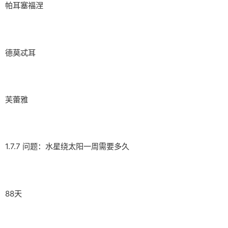
帕耳塞福涅
德莫忒耳
芙蕾雅
1.7.7 问题：水星绕太阳一周需要多久
88天