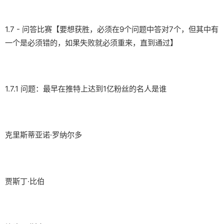
1.7 - 问答比赛【要想获胜，必须在9个问题中答对7个，但其中有
一个是必须错的，如果失败就必须重来，直到通过】
1.7.1 问题：最早在推特上达到1亿粉丝的名人是谁
克里斯蒂亚诺·罗纳尔多
贾斯丁·比伯