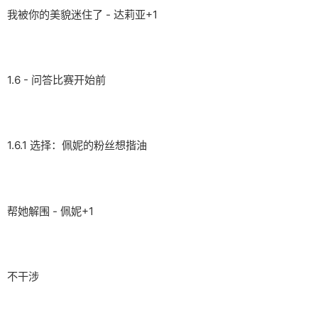
我被你的美貌迷住了 - 达莉亚+1
1.6 - 问答比赛开始前
1.6.1 选择：佩妮的粉丝想揩油
帮她解围 - 佩妮+1
不干涉