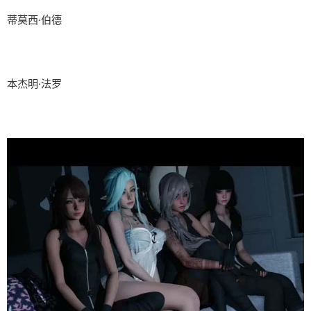
蒂莫西·伯德
本杰明·法罗