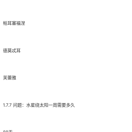
帕耳塞福涅
德莫忒耳
芙蕾雅
1.7.7 问题：水星绕太阳一周需要多久