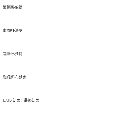
蒂莫西·伯德
本杰明·法罗
威廉·巴多特
詹姆斯·布朗克
1.7.10 结果：最终结果