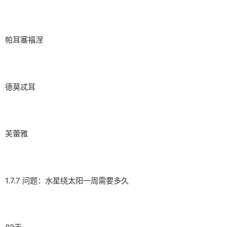
帕耳塞福涅
德莫忒耳
芙蕾雅
1.7.7 问题：水星绕太阳一周需要多久