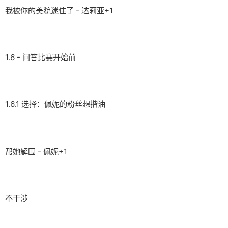
我被你的美貌迷住了 - 达莉亚+1
1.6 - 问答比赛开始前
1.6.1 选择：佩妮的粉丝想揩油
帮她解围 - 佩妮+1
不干涉