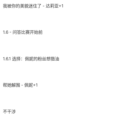
我被你的美貌迷住了 - 达莉亚+1
1.6 - 问答比赛开始前
1.6.1 选择：佩妮的粉丝想揩油
帮她解围 - 佩妮+1
不干涉