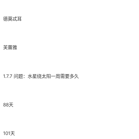
德莫忒耳
芙蕾雅
1.7.7 问题：水星绕太阳一周需要多久
88天
101天