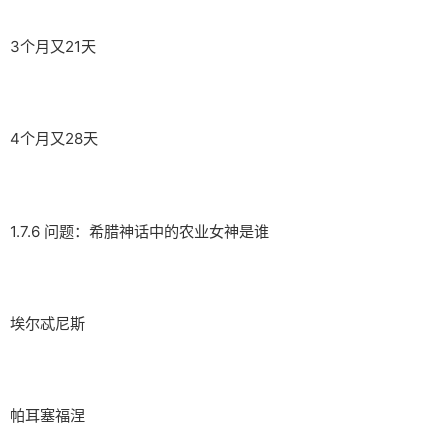
3个月又21天
4个月又28天
1.7.6 问题：希腊神话中的农业女神是谁
埃尔忒尼斯
帕耳塞福涅