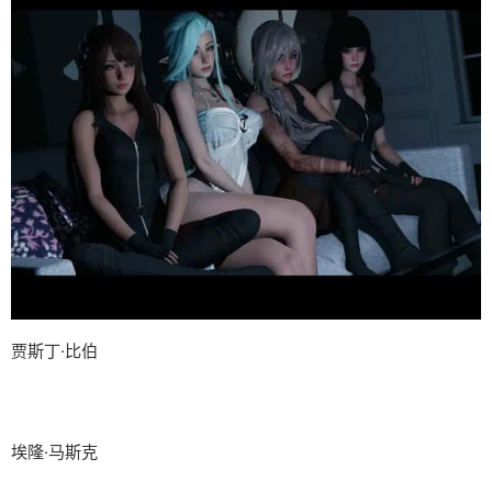
贾斯丁·比伯
埃隆·马斯克