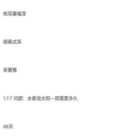
帕耳塞福涅
德莫忒耳
芙蕾雅
1.7.7 问题：水星绕太阳一周需要多久
88天