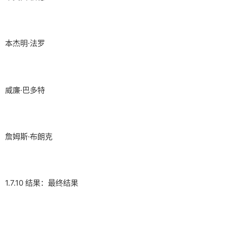
本杰明·法罗
威廉·巴多特
詹姆斯·布朗克
1.7.10 结果：最终结果