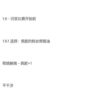
1.6 - 问答比赛开始前
1.6.1 选择：佩妮的粉丝想揩油
帮她解围 - 佩妮+1
不干涉